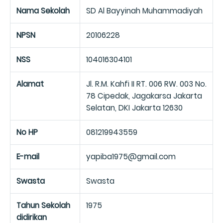
Nama Sekolah
SD Al Bayyinah Muhammadiyah
NPSN
20106228
NSS
104016304101
Alamat
Jl. R.M. Kahfi II RT. 006 RW. 003 No.
78 Cipedak, Jagakarsa Jakarta
Selatan, DKI Jakarta 12630
No HP
081219943559
E-mail
yapiba1975@gmail.com
Swasta
Swasta
Tahun Sekolah
1975
didirikan